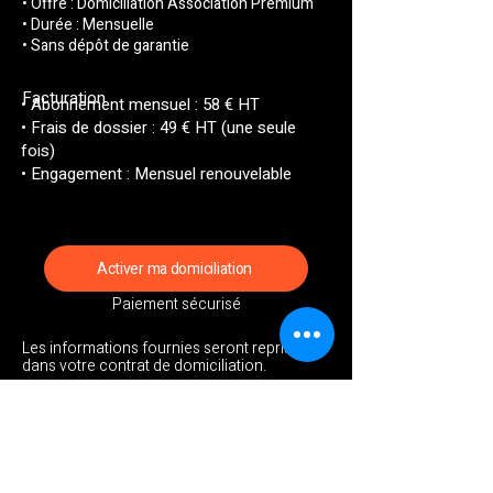
• Offre : Domiciliation Association Premium
• Durée : Mensuelle
• Sans dépôt de garantie
Facturation
• Abonnement mensuel : 58 € HT
• Frais de dossier : 49 € HT (une seule
fois)
• Engagement : Mensuel renouvelable
Activer ma domiciliation
Paiement sécurisé
Les informations fournies seront reprises
dans votre contrat de domiciliation.