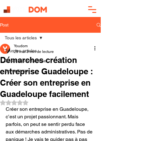
Post
Tous les articles
Youdom
Tous les articles
29 mai
3 min de lecture
Démarches création
Gérer son entreprise
entreprise Guadeloupe :
Domiciliation
Créer son entreprise en
Guadeloupe facilement
Noté NaN étoiles sur 5.
Créer son entreprise en Guadeloupe, 
c’est un projet passionnant. Mais 
parfois, on peut se sentir perdu face 
aux démarches administratives. Pas de 
panique ! Je vais te guider pas à pas 