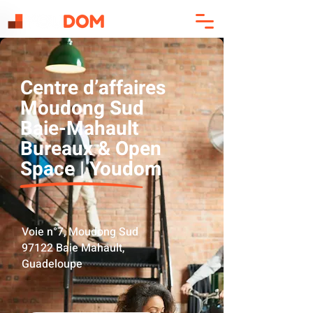
Centre d’affaires
Moudong Sud
Baie-Mahault
Bureaux & Open
Space | Youdom
Voie n°7, Moudong Sud
97122 Baie Mahault,
Guadeloupe