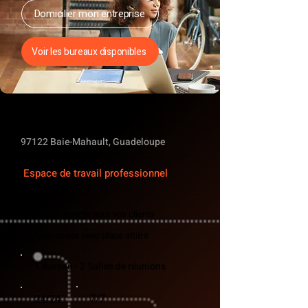
Domicilier mon entreprise
Voir les bureaux disponibles
Voie n°7, Moudong Sud
97122 Baie-Mahault, Guadeloupe
Espace de travail professionnel
Espace attente pour vos clients
Open space avec place attitré
1 Bureau - 2 Salles de réunions
7/7
24/24