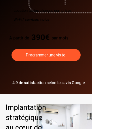
Location toutes charges comprises
Wi-Fi / services inclus
390€
A partir de
par mois
Programmer une visite
4,9 de satisfaction selon les avis Google
Implantation
stratégique
au cœur de