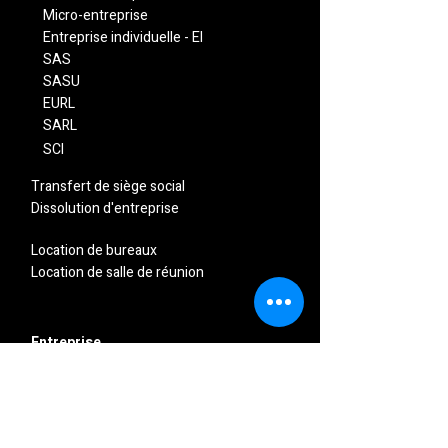
​Micro-entreprise
Entreprise individuelle - EI
SAS
SASU
EURL
SARL
SCI
Transfert de siège social
Dissolution d'entreprise
Location de bureaux
Location de salle de réunion
Entreprise
Qui sommes-nous
Cadre légal
Conditions générales de vente
Mentions légales