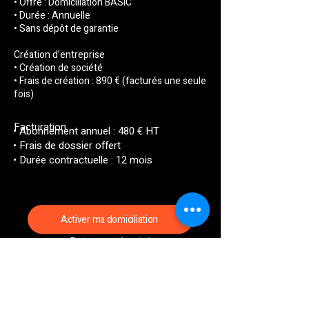
• Offre : Domiciliation BASIC
• Durée : Annuelle
• Sans dépôt de garantie
Création d’entreprise
• Création de société
• Frais de création : 890 € (facturés une seule
fois)
Facturation
• Abonnement annuel : 480 € HT
• Frais de dossier offert
• Durée contractuelle : 12 mois
Activer ma domiciliation
Paiement sécurisé
Les informations fournies seront reprises
dans votre contrat de domiciliation.