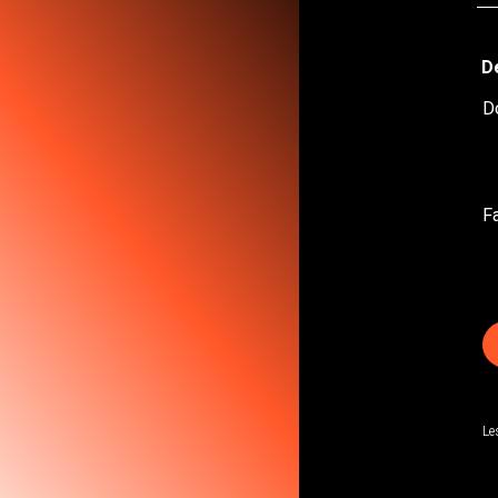
Dé
D
F
Le