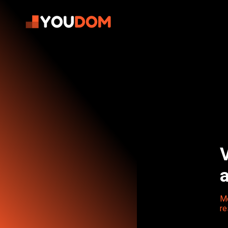
V
Me
re