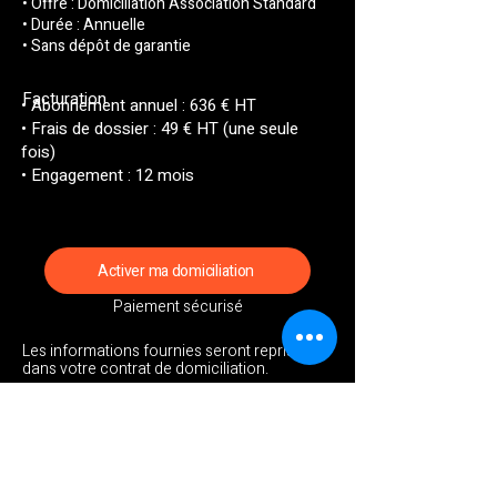
• Offre : Domiciliation Association Standard
• Durée : Annuelle
• Sans dépôt de garantie
Facturation
• Abonnement annuel : 636 € HT
• Frais de dossier : 49 € HT (une seule
fois)
• Engagement : 12 mois
Activer ma domiciliation
Paiement sécurisé
Les informations fournies seront reprises
dans votre contrat de domiciliation.