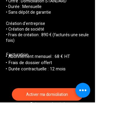
• Offre : Domiciliation STANDARD
• Durée : Mensuelle
• Sans dépôt de garantie
Création d’entreprise
• Création de société
• Frais de création : 890 € (facturés une seule
fois)
Facturation
• Abonnement mensuel : 68 € HT
• Frais de dossier offert
• Durée contractuelle : 12 mois
Activer ma domiciliation
Paiement sécurisé
Les informations fournies seront reprises
dans votre contrat de domiciliation.