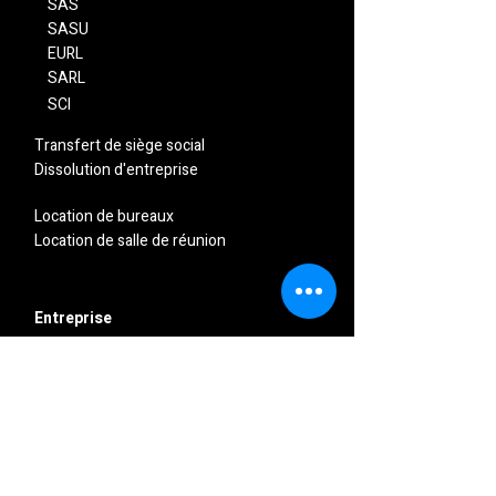
SAS
SASU
EURL
SARL
SCI
Transfert de siège social
Dissolution d'entreprise
Location de bureaux
Location de salle de réunion
Entreprise
Qui sommes-nous
Cadre légal
Conditions générales de vente
Mentions légales
Politique de confidentialité
Ressources officielles